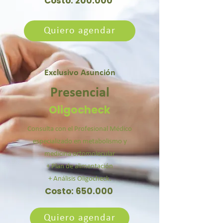
Costo: 200.000
Quiero agendar
Exclusivo Asunción
Presencial
Oligocheck
Consulta con el Profesional Médico
especializado en metabolismo y
medicina ortomolecular
+ Plan de alimentación
+ Análisis Oligocheck.
Costo: 65
0.000
Quiero agendar